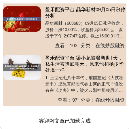
盈禾配资平台 晶华新材09月05日涨停
分析
晶华新材（603683）09月05日涨停收盘，
股价上涨10.00%，收盘价为25.52元。 该
股于下午 2:07:47涨停。截止15:00:31打开
涨停6次，封....
查看：
103
分类：
在线炒股融资
盈禾配资平台 梁小龙被曝离世1天，
私生活被扒底朝天，原来他和杨少华
处境一样
1. 上世纪七八十年代，谁能忘记《大侠霍
元甲》里陈真那股气吞山河的正气？谁没
有在《功夫》中，被火云邪神那凌厉凶猛
的气场所震撼？这些瞬间，至今仍如烙印
查看：
97
分类：
在线炒股融资
般深深刻在我....
睿迎网文章已加载完成