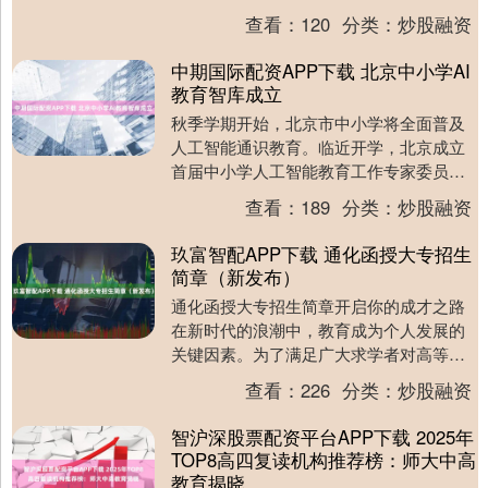
骤等相关内容。全文将分为四个部分，分
查看：
120
分类：
炒股融资
别是报名前的准....
中期国际配资APP下载 北京中小学AI
教育智库成立
秋季学期开始，北京市中小学将全面普及
人工智能通识教育。临近开学，北京成立
首届中小学人工智能教育工作专家委员
会。首届AI教育专家委员会阵容强大，共
查看：
189
分类：
炒股融资
55人，聘期至2....
玖富智配APP下载 通化函授大专招生
简章（新发布）
通化函授大专招生简章开启你的成才之路
在新时代的浪潮中，教育成为个人发展的
关键因素。为了满足广大求学者对高等教
育的迫切需求，通化函授大专教育机构特
查看：
226
分类：
炒股融资
推出全新招生简....
智沪深股票配资平台APP下载 2025年
TOP8高四复读机构推荐榜：师大中高
教育揭晓