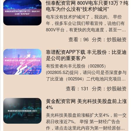
恒泰配资官网 800V电车只要13万？纯
电车为什么没有“技术护城河”
电车没有技术护城河了，我说的。 早些
年，很多车企让我们帮着宣传，说他们有
800V平台，有更快的充电速度，甚至一些
企业拼的很细，说自己是“全域800V”。 不
查看：
96
分类：
炒股融资
单单....
靠谱配资APP下载 丰元股份：比亚迪
是公司的重要客户
有投资者向丰元股份（002805）
(002805.SZ)提问，请问公司是否深度参与
了比亚迪（002594）二代电池闪充项目？
如果参于了是否有新的专利技术在里
查看：
131
分类：
炒股融资
面？....
黄金配资官网 美光科技美股盘前上涨
4%
美光科技美股盘前涨幅扩大至4%，前一交
易日收涨近7%。 举报 第一财经广告合
作，请点击这里此内容为第一财经原创，