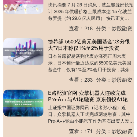
快讯摘要 7 月 28 日消息，波兰能源部长预
计 2025 年供暖价格上限成本达 15 亿波兰
兹罗提（约 29.6 亿人民币） 快讯正文
【波兰能源部长预计20....
查看：
218
分类：
炒股融资
捷希缘 5500亿美元美国基金“水分很
大”?日本称仅1%至2%用于投资
日本首席贸易谈判代表赤泽亮正周六表
示，日本预计最近达成的5500亿美元美国
基金中，仅有1%至2%会用于投资，其余大
部分资金将用于发放贷款。赤泽还表示，
查看：
233
分类：
炒股融资
日本通过与....
E路配资官网 众擎机器人连续完成
Pre-A++与A1轮融资 京东领投A1轮
上证报中国证券网讯（记者孙小程）近
日，众擎机器人正式完成两轮融资，其中
Pre-A++轮由小鹏汽车作为基石出资人发起
设立的星航资本投资。A1轮融资由京东领
查看：
171
分类：
炒股融资
投，宁德....