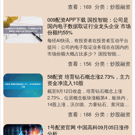
著作权归第一财经所有。未经第一财经书
查看：
169
分类：
炒股融资
面授权，不得....
009配资APP下载 国投智能：公司是
国内电子数据取证行业龙头企业 市场
份额约55%
每经AI快讯，有投资者在投资者互动平台
提问：公司的电子取证业务现在在国内的
市场份额大概占比多少？ 国投智能
（300188.SZ）11月14日在投资者互动平
查看：
156
分类：
炒股融资
台表示....
58配资 培育钻石概念涨2.73%，主力
资金净流入10股
截至9月12日收盘，培育钻石概念上涨
2.73%，位居概念板块涨幅第4，板块内，
14股上涨，沃尔德、力量钻石、黄河旋风
等涨幅居前，分别上涨15.36%、8.20%....
查看：
188
分类：
炒股融资
1号配资官网 中国高科09月05日涨停
分析