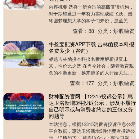
内容概要 选择一所合适的高四复读机构，
对于期望通过一年努力实现成绩飞跃、最
终圆梦理想大学的学子们来说，是至关重
要的第一步。面对市场上众多的复读机
查看：
88
分类：
炒股融资
构，如何甄别其教....
牛盈宝配资APP下载 吉林函授本科报
名费多少（咨询）
标题吉林函授本科报名费用解析投资未
来，性价比之选 在当今社会，随着教育观
念的不断更新，越来越多的人开始关注继
续教育和自我提升。吉林函授本科作为一
查看：
177
分类：
炒股融资
种灵活、高效的学....
财神配资官网 【12315投诉公示】惠
达卫浴新增3件投诉公示，涉及不履行
自己明示或与消费者约定的三包义务
问题等
本站消息，根据12315消费者投诉信息公示
平台数据，惠达卫浴新增3件消费者投诉公
示，详情如下： 被投诉企业：惠达卫浴投