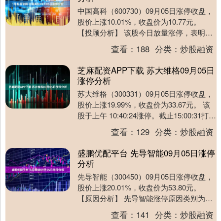
中国高科（600730）09月05日涨停收盘，
股价上涨10.01%，收盘价为10.77元。
【投顾分析】 该股今日放量涨停，表明场
外资金吸筹积极性高，做多动能强....
查看：
188
分类：
炒股融资
芝麻配资APP下载 苏大维格09月05日
涨停分析
苏大维格（300331）09月05日涨停收盘，
股价上涨19.99%，收盘价为33.67元。 该
股于上午 10:40:24涨停。截止15:00:31打开
涨停11次....
查看：
129
分类：
炒股融资
盛鹏优配平台 先导智能09月05日涨停
分析
先导智能（300450）09月05日涨停收盘，
股价上涨20.01%，收盘价为53.80元。
【原因分析】 先导智能涨停原因类别为固
态电池+锂电设备+半年报增长+....
查看：
141
分类：
炒股融资