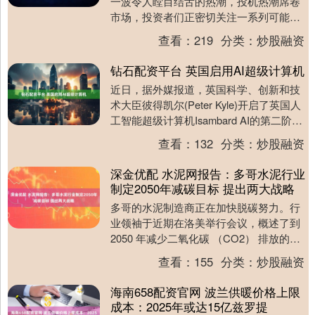
一波令人瞠目结舌的热潮，投机热潮席卷
市场，投资者们正密切关注一系列可能预
示泡沫的迹象。从线上房屋翻新公司到传
查看：
219
分类：
炒股融资
统零售商，再到....
钻石配资平台 英国启用AI超级计算机
近日，据外媒报道，英国科学、创新和技
术大臣彼得凯尔(Peter Kyle)开启了英国人
工智能超级计算机Isambard AI的第二阶
段。这台机器现在拥有超过54....
查看：
132
分类：
炒股融资
深金优配 水泥网报告：多哥水泥行业
制定2050年减碳目标 提出两大战略
多哥的水泥制造商正在加快脱碳努力。行
业领袖于近期在洛美举行会议，概述了到
2050 年减少二氧化碳 （CO2） 排放的两
项主要战略：降低熟料系数和增加替代燃
查看：
155
分类：
炒股融资
料的....
海南658配资官网 波兰供暖价格上限
成本：2025年或达15亿兹罗提