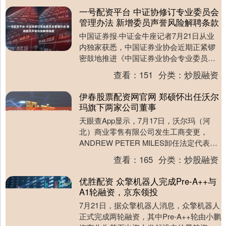
一号配资平台 中证协修订专业委员会
管理办法 新增委员声誉风险解聘条款
中国证券报·中证金牛座记者7月21日从业
内独家获悉，中国证券业协会近期正紧锣
密鼓地推进《中国证券业协会专业委员会
管理办法》的修订工作。记者调研了解
查看：
151
分类：
炒股融资
到，目前修订形....
伊春股票配资网官网 郑硕怀出任沃尔
玛旗下两家公司董事
天眼查App显示，7月17日，沃尔玛（河
北）商业零售有限公司发生工商变更，
ANDREW PETER MILES卸任法定代表
人、执行董事，郑硕怀接任法定代表人并
查看：
165
分类：
炒股融资
担....
优胜配资 众擎机器人完成Pre-A++与
A1轮融资，京东领投
7月21日，据众擎机器人消息，众擎机器人
正式完成两轮融资，其中Pre-A++轮由小鹏