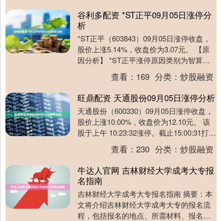
谷利多配资 *ST正平09月05日涨停分
析
*ST正平（603843）09月05日涨停收盘，
股价上涨5.14%，收盘价为3.07元。 【原
因分析】 *ST正平涨停原因类别为智算服
务+光伏概念+路桥工程+S....
查看：
169
分类：
炒股融资
旺鼎配资 天通股份09月05日涨停分析
天通股份（600330）09月05日涨停收盘，
股价上涨10.00%，收盘价为12.10元。 该
股于上午 10:23:32涨停。截止15:00:31打开
涨停1次，....
查看：
230
分类：
炒股融资
牛达人官网 吉林财经大学成考大专报
名指南
吉林财经大学成考大专报名指南 摘要：本
文将介绍吉林财经大学成考大专的报名流
程，包括报名的地点、所需材料、报名步