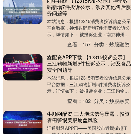
尚牛在线 【12315投诉公示】神州数
码新增7件投诉公示，涉及其他售后服
务问题等
本站消息，根据12315消费者投诉信息公示
平台数据，神州数码新增7件消费者投诉公
示，详情如下： 被投诉企业：南京神州数
码有限公司投诉基本信息：2025年07月2....
查看：
157
分类：
炒股融资
鑫配资APP下载 【12315投诉公示】
三江购物新增5件投诉公示，涉及食品
安全问题等
本站消息，根据12315消费者投诉信息公示
平台数据，三江购物新增5件消费者投诉公
示，详情如下： 被投诉企业：三江购物俱
乐部股份有限公司投诉基本信息：2025年
查看：
182
分类：
炒股融资
0....
牛顺网配资 三大泡沫信号暴露，投资
者需警惕美股崩盘风险
汇通财经APP讯——美国股市近期掀起了